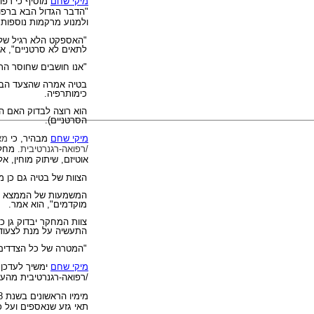
מיקי שחם
מוסיף כי רפ
"הדבר הגדול הבא ברפוא
ולמנוע מרקמות נוספות נ
"האספקט הלא רגיל של 
לתאים לא סרטניים", א
"אנו חושבים שחוסר הר
בטיה אמרה שהצעד הבא ה
כימותרפיה.
הוא רוצה לבדוק האם הת
הסרטניים).
מיקי שחם
מבהיר
, כי
מא
/רפואה-רגנרטיבית.
מחלות
אוטיזם, שיתוק מוחין, א
הצוות של בטיה גם כן 
המשמעות של הממצא הוא
מוקדמים", הוא אמר.
צוות המחקר יבדוק גן 
התעשיה על מנת לצעוד
"המטרה של כל הצדדים
מיקי שחם
ימשיך לעדכן
/רפואה-רגנרטיבית מהעו
מימיו הראשונים בשנת 1988, הבעיה של התחום מציל חיים זה היא ביעילות הנמוכה ביותר של איסוף
תאי גזע שנאספים ועל כ