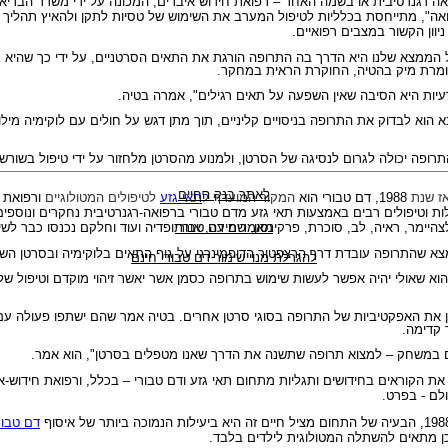
ואה רגנרטיבית או בשמה האחר – רפואת חידוש איברים, המכונה על ידי משרד הבריא
ה", מתייחסת בכלליות לטיפול המערב את השימוש של טסיות לתקן ולהאיץ תהליך א
יוון הקשור במצבים רפואיים.
הממצא שלנו היא הדרך בה התרופה הורגת את התאים הסרטניים, על ידי כך שהיא 
ומרת מיק בהטיה, החוקרת הראית במחקר.
עיות היא הסיבה שאין השפעה על תאים רגילים", אמרה בטיה.
וא לבדוק את התרופה בניסויים קליניים, תוך מתן דגש על חולים עם לוקימיה מיל
רופה יכולה לגרום לנסיגה של הסרטן, ולמנוע מהסרטן מלחזור על ידי טיפול בשורש 
לאתר בנק החיים
ז שנת
1988, דם טבורי הוא
המקור המועדף ל
תאי גזע
לטיפולים המטולוגיים
ורפואת 
 וטיפולים רבים באמצעות תאי גזע מדם טבורי ברפואה-רגנרטיבית נחקרים ונוספים
לצהיימר, ראיה, לב, סוכרת, פרקינסון, שמיעה, אורתופדיה ועוד וחלקם נכנסו כבר לש
מאמרים דם טבורי
מצא שהתרופה עובדת דרך הרצפטור הדופמינרגי על גוף התאים בלוקימיה ובסרטן השד
להגרלת מנוי שימור דם טבורי חינם
 שאולי יהיה אפשר לעשות שימוש בתרופה כסמן אשר יאשר זיהוי מוקדם וטיפול ש
כן את האפקטיביות של התרופה בסוגי סרטן אחרים. בטיה אמר שהם ישתפו פעולה עם
 קדימה.
 במשחק – למצוא תרופה שתשנה את הדרך שאנו מטפלים בסרטן", הוא אמר.
 את הקוראים בחידושים ותגליות מתחום
תאי גזע ודם טבורי –
בכלל, ורפואת חידוש-א
לם - בפרט.
דם טבור
ן מתאים להשתלה המטולוגית לילדים בלבד.