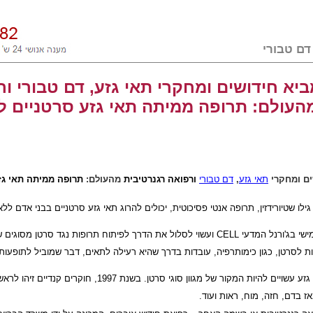
יא חידושים ומחקרי תאי גזע, דם טבורי ור
העולם: תרופה ממיתה תאי גזע סרטניים ל
ים ומחקרי
תאי גזע
,
דם טבורי
ורפואה רגנרטיבית
מהעולם:
תרופה ממיתה תאי גז
גילו שטיורידזין, תרופה אנטי פסיכוטית, יכולים להרוג תאי גזע סרטניים בבני אדם ללא
שי בג'ורנל המדעי
CELL
ועשוי לסלול את הדרך לפיתוח תרופות נגד סרטן מסוגים שו
ת לסרטן, כגון כימותרפיה, עובדות בדרך שהיא רעילה לתאים, דבר שמוביל לתופעות ל
 המקור של מגוון סוגי סרטן. בשנת 1997, חוקרים קנדיים זיהו לראשונה תאי גזע סרטניים.
אז בדם, חזה, מוח, ראות ועוד.