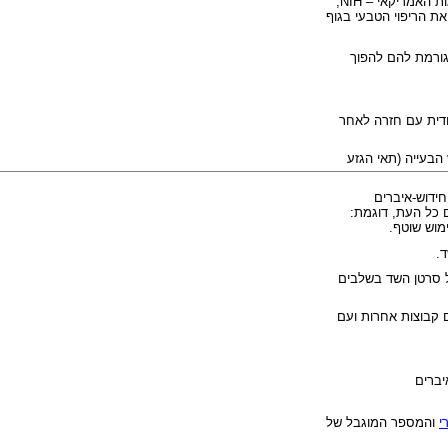
ות האמריקאי –
NIH
,
ת הריפוי הטבעי בגוף
גורמת להם להפוך
ודית עם חזרה לאחר
הבעייה (תאי הגזע
חידוש-איברים
 כל העת, דוגמת:
ימוש שוטף.
.
ל סרטן השד בשלבים
 קבוצות אחרות ועם
יברים
י
והמספר המוגבל של