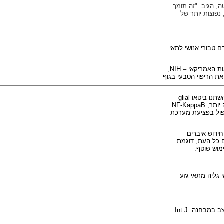
ה, הגיב: "זה תומך
פוצות יותר של
ם טבורי אנושי לתאי
ות האמריקאי –
NIH
,
ת הריפוי הטבעי בגוף
שתנו ביטאו
glial
יותר,
NF-KappaB
טיפול בפציעת מערכת
חידוש-איברים
 כל העת, דוגמת:
ימוש שוטף.
 גליה מתאי גזע
-עצב במבחנה.
Int J