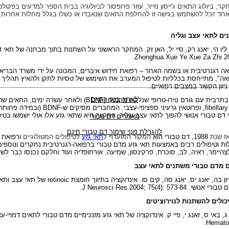
 ביולוג התאים ג'ייסון מייר, עוזר פרופסור לביולוגיה בבית הספר למדעים בפקולט
חד יוכל להשתמש בגישה זו להחלפת התאים שנאבדו או כשלו בגלל מחלות אחרות, נ
', ליו הי, יאנג רק, סיי יל, האן זק. המחקר הראשוני על השתנות בתוך מבחנה של תאי ד
.
Zhonghua Xue Ye Xue Za Zhi 20
ואה רגנרטיבית או בשמה האחר – רפואת חידוש איברים, המכונה על ידי משרד הבריא
ה", מתייחסת בכלליות לטיפול המערב את השימוש של טסיות לתקן ולהאיץ תהליך א
יוון הקשור במצבים רפואיים.
לאתר בנק החיים
 בתרבית עם גורם נוירו-טרופי שנלקח מהמוח (
BDNF
) ולאחר עשרה ימים, התאים שה
fibrilla
, ופרוטאין גרעיני ספציפי-עצבי. המחברים מסיקים ש-
BDNF
(ובמידה פחותה 
י דם טבורי אנושי להפוך לתאי עצב וגליה. התקווה היא שתאי גזע אלו אולי ישמשו ב
מאמרים דם טבורי
להגרלת מנוי שימור דם טבורי חינם
ז שנת
1988, דם טבורי הוא
המקור המועדף ל
תאי גזע
לטיפולים המטולוגיים
ורפואת 
 וטיפולים רבים באמצעות תאי גזע מדם טבורי ברפואה-רגנרטיבית נחקרים ונוספים
לצהיימר, ראיה, לב, סוכרת, פרקינסון, שמיעה, אורתופדיה ועוד וחלקם נכנסו כבר לש
 יון בה, יאנג יס, יאנג סה, קים סו. אינדוקציה בתיווך חומצת
retinoic
של תאי עצב ותאי
 טבורי אנושי.
J Neurosci Res 2004; 75(4): 573-84
.
יכולים להשתנות לנוירוציטים
ויי ג, באי ס, זאנג י, פיי ק. אינדוקציה של תאי גזע מזנכימיים מדם טבורי לתאים דמויי
.
Hematol