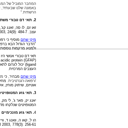
המחבר המוביל של המחקר,
באמונה שלנו שבעתיד, א
הרשתית."
2. תאי דם טבורי משתנים לתאי עצב וגליה
זאו זם, לו סה, זאנג קג
עצב.
03, 24(9): 484-7
מיקי שחם
מוסיף כי רפ
"הדבר הגדול הבא ברפוא
ולמנוע מרקמות נוספות נ
תאי דם טבורי אנושי היו
ry acidic protein (GFAP)
ligand
) יכול לגרום לתא
העצבים המרכזית.
מיקי שחם
מבהיר
, כי
מא
/רפואה-רגנרטיבית.
מחלות
אוטיזם, שיתוק מוחין, א
3. תאי גזע המטופויטים מדם טבורי משתנים לתאי עצב
יאנג יק, פאר ג', לי מק,
המטופויטים שנלקחו מדם
4
. תאי גזע מזנכימיים 
הו ל, קאו ה, וואנג ד, ו
 2003, 778(3): 256-61