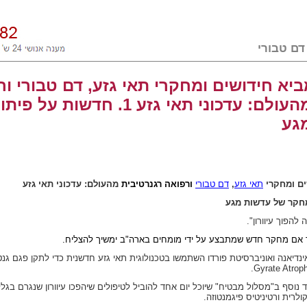
יא חידושים ומחקרי תאי גזע, דם טבורי ור
רגנרטיבית מהעולם: עדכוני תאי גזע 1. ח
גע
ים ומחקרי
תאי גזע
,
דם טבורי
ורפואה רגנרטיבית
מהעולם:
עדכוני תאי גזע
 להפוך עיוורון".
הפיך אם מחקר חדש שמתבצע על ידי מומחים בארה"ב ימשיך להצליח.
נדיאנה ואוניברסיטת פורדו השתמשו בטכנולוגית תאי גזע חדשנית כדי לתקן פגם ג
.
Gyrate Atrop
ד נוסף ב"מסלול מבטיח" שיוכל יום אחד להוביל לטיפולים שיהפכו עיוורון שנגרם בג
ולרית ורטיניטיס פיגמנטוזה.