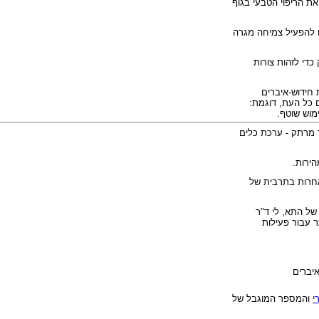
ת הריפוי הטבעי בגוף
ם להפעיל צמיחה מגרה
 כדי לזהות צורות
 חידוש-איברים
 כל העת, דוגמת:
ימוש שוטף.
יעד מרתק - ערכת כלים
הירות.
 אחרות בתרבית של
של התא, לי ד"ר
ר עבור פעילות
איברים
י
והמספר המוגבל של