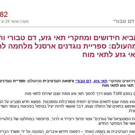
יא חידושים ומחקרי תאי גזע, דם טבורי ור
העולם: ספריית נוגדנים ארסנל מלחמה לה
י גזע לתאי מוח
ידושים ומחקרי
תאי גזע
,
דם טבורי
ורפואה רגנרטיבית
מהעולם:
ספריית נוגדני
תאי גזע לתאי מוח
 במכון
TSRI
מצאו דרך להפוך תאי גזע ממח עצם ישירות לתאי מוח
.
 גזע ממח עצם לתאים אחרים יחסית מסורבלות ומסוכנות. ממצא חדש מצביע על ה
שימוש בתאים של החולה עצמו, דבר שעשוי להיות יעיל בטיפול בפגיעות בעמוד השד
נית
.
 הפוטנציאל של נוגדנים" אמר פרופ' ריצ'רד א לרנר, פרופסור במחלקה של ביולוגיי
אשי של המחקר החדש.
ואה רגנרטיבית או בשמה האחר – רפואת חידוש איברים, המכונה על ידי משרד הברי