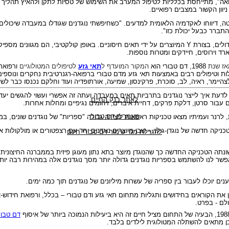
ה", מתייחסת בכלליות לטיפול המערב את השימוש של טסיות לתקן ולהאיץ תהליך א
יוון הקשור במצבים רפואיים.
ה, דיווחו לאקדמיה הלאומית למדעים. "כשחיפשתי נוגדנים שגודלו במעבדה שיכולי
התברר כבעל יכולת כזו".
ולים, בצורת
Y
המיוצרים על ידי תאים חיסוניים. באופן קולקטיבי, הם מגוונים מספיק
אז שנת
1988, דם טבורי הוא
המקור המועדף ל
תאי גזע
לטיפולים המטולוגיים
ורפואת
 וטיפולים רבים באמצעות תאי גזע מדם טבורי ברפואה-רגנרטיבית נחקרים ונוספים
לצהיימר, ראיה, לב, סוכרת, פרקינסון, שמיעה, אורתופדיה ועוד וחלקם נכנסו כבר לש
 ה- 80, חיפשו לדעת איך לייצר נוגדנים בתרביות תאים במעבדה ועתה זה אפשרי ועשוי להגשים 
לאתר בנק החיים
ם עבור סרטן, דלקת פרקים, דחיית איברים, זיהומים נגיפיים ומחלות אחרות
.
מאמרים דם טבורי
מצאו טכניקות ראשונות ליצירה גדולה "ספריות" של נוגדנים שונים, במ
ניקה חדשה של נוגדן-גילוי – שבו מיוצרים נוגדנים יחד עם רצפטורים או מולקולות
להגרלת מנוי שימור דם טבורי חינם
תה הטכניקה החדשה כך שהנוגדן מיוצר בתא נתון מעוגן פיזית בממברנה החיצונית 
פשר לנו להשתמש בספריות נוגדנים גדולה יותר מסך נוגדנים אלה במהירות רבה יות
ים יוכלו לעבור בין ספריה של עשרות מיליונים של נוגדנים תוך כמה ימים
.
 את הקוראים בחידושים ותגליות מתחום
תאי גזע ודם טבורי –
בכלל, ורפואת חידוש-
לם - בפרט.
דם טבור
ן מתאים להשתלה המטולוגית לילדים בלבד.