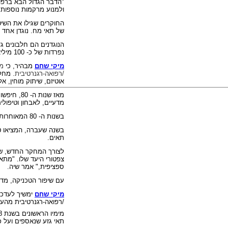
"הדבר הגדול הבא ברפוא
ולמנוע מרקמות נוספות נ
החוקרים שגילו את השיט
של תאי מח. נוגדן אחד 
הנוגדנים הם חלבונים גד
נפרדות של כ- 100 מיליארד וירוסים, חיידקים ומטרות נוספות.
מיקי שחם
מבהיר
, כי
מ
/רפואה-רגנרטיבית.
מחלות
אוטיזם, שיתוק מוחין, א
מאז שנות
מדעיים, לאבחון וטיפולי
בשנות ה- 80 המאוחרות, לרנר ועמיתיו
בשנה שעברה, המציאו טכ
תאים.
לצורך המחקר החדש, שונ
צפטורי היעד שלו. "מתא
ספציפית," אמר שיה.
עם שיפור הטכניקה, מדענ
מיקי שחם
ימשיך לעדכן
/רפואה-רגנרטיבית מהעו
מימיו הראשונים בשנת 1988, הבעיה של התחום מציל חיים זה היא ביעילות הנמוכה ביותר של איסוף
תאי גזע שנאספים ועל כ