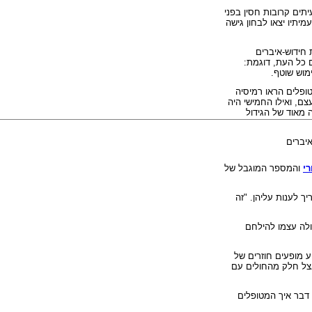
תים קרובות חסין בפני
מיתיו יצאו לבחון גישה
 חידוש-איברים
 כל העת, דוגמת:
ימוש שוטף.
פלים הראו רמיסיה
ם, ואילו החמישי היה
 מאוד של הגידול
איברים
י
והמספר המוגבל של
ריך לענות עליהן.
"
זה
ולה עצמו להילחם
ע מופעים חוזרים של
אצל חלק מהחולים עם
דבר איך המטופלים