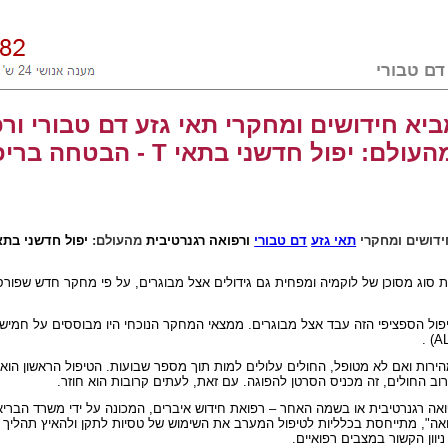
יא חידושים ומחקרי תאי גזע דם טבורי ור
יפול חדשני בתאי T - הבטחה בריפוי לוקמיה
ידושים ומחקרי
תאי גזע
דם טבורי
ורפואה רגנרטיבית
מהעולם:
יפול חדשני בת
זהות סוג מסוכן של לוקמיה ומפחית גם גידולים אצל מבוגרים, על פי מחקר חדש שפור
פול הספציפי הזה עבד אצל מבוגרים. ממצאי המחקר הנוכחי היו מבוססים על חמישה
.
(AL
רות ואם לא מטופל, החולים עלולים למות תוך מספר שבועות.
הטיפול הראשון הוא
רוב החולים, זה מכניס הסרטן להפוגה.
עם זאת, לעתים קרובות הוא חוזר.
ואה רגנרטיבית או בשמה האחר – רפואת חידוש איברים, המכונה על ידי משרד הברי
ה", מתייחסת בכלליות לטיפול המערב את השימוש של טסיות לתקן ולהאיץ תהליך א
יוון הקשור במצבים רפואיים.