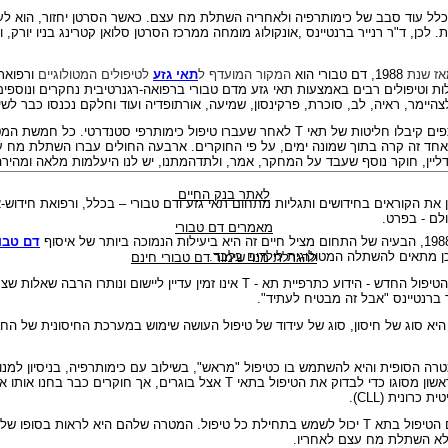
כלל עוד סבב של כימותרפיה ולאחריה השתלת מח עצם. כאשר הסרטן יחזור, הוא לעי
 לכן, ד"ר רנייר
ברנטיינס
,
אונקולוג מומחה ממרכז הסרטן סלואן קטרינג בניו יורק, וע
אז שנת
1988, דם טבורי הוא
המקור המועדף ל
תאי גזע
לטיפולים המטולוגיים
ורפואת
 וטיפולים רבים באמצעות תאי גזע מדם טבורי ברפואה-רגנרטיבית נחקרים ונוספים
לצהיימר, ראיה, לב, סוכרת, פרקינסון, שמיעה, אורתופדיה ועוד וחלקם נכנסו כבר לש
ם קיבלו חליטות של תאי
T
לאחר שעברו טיפול כימותרפי סטנדרטי.
כל חמשת המטו
חד זה קרה בתוך שמונה ימים, על פי החוקרים. ארבעה החולים עברו השתלת מח עצ
יין,
חוקר
נוסף שעבד על המחקר, אמר, ולתדהמתנו, יש לנו היעלמות מלאה ומהירה
לאתר בנק החיים
 את הקוראים בחידושים ותגליות מתחום
תאי גזע ודם טבורי –
בכלל, ורפואת חידוש-
לם - בפרט.
מאמרים דם טבורי
דם טבור
ן מתאים להשתלה המטולוגית לילדים בלבד.
להגרלת מנוי שימור דם טבורי חינם
טיפול החדש - הידוע כתרפיית תא
T -
אינו זמין עדיין ליישום ונותרו הרבה שאלות שצ
ברנטיינס
"
אבל זה מבטיח לעתיד
"
.
א סוג של חיסון, סוג של עידוד של טיפול העושה שימוש במערכת החיסונית של הח
ה הסופית והיא להשתמש בו כטיפול "מראש", בשילוב עם כימותרפיה, בניסיון למנו
ון מסוגו כדי לבדוק את הטיפול בתאי
T
אצל בוגרים, אך חוקרים כבר בחנו אותו 
טית כרונית
(CLL)
.
הטיפול בתא
T
יכול לשמש בתחילת כל טיפול. המטרה שלהם היא לראות בסופו של 
לא השתלת מח עצם לאחריו.