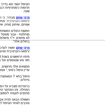
הטיפול השני הוא בדרך 
תרופות כימותרפיות רבות.
שונה.
מיקי שחם
מבהיר
, כי
מ
/רפואה-רגנרטיבית.
מחלות
אוטיזם, שיתוק מוחין, א
חמשת החולים המשתתפי
מוחלטת - עבור מטופל א
לא מתאים. ד"ר מישלסדל
בחולים אלה
"
מיקי שחם
ימשיך לעדכן
/רפואה-רגנרטיבית מהעו
מימיו הראשונים בשנת 1988, הבעיה של התחום מציל חיים זה היא ביעילות הנמוכה ביותר של איסוף
תאי גזע שנאספים ועל כ
ממצאים אלה מרגשים, ה
עדיין טיפול ניסיוני," אמר
טיפול בתא
T
המאמצת הי
גידולים.
ברנטיינס
מצביע על המטר
המחלה. זהו המחקר הראש
מתקדם לוקמיה לימפוצי
השאלה הבאה תהיה אם 
מגיבים לאחר הטיפול ל