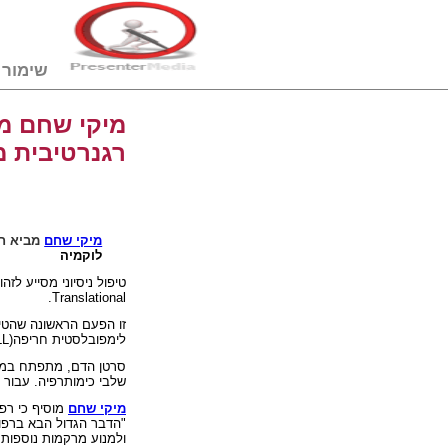
שימור דם טבורי
מיקי שחם מב
רגנרטיבית מהעולם: 
מיקי שחם
מביא ח
לוקמיה
טיפול ניסיוני מסייע ל
.
Translational
זו הפעם הראשונה שהטי
לימפובלסטית חריפה
L)
סרטן הדם, מתפתח במהי
שלבי כימותרפיה. עבור 
מיקי שחם
מוסיף כי רפ
"הדבר הגדול הבא ברפוא
ולמנוע מרקמות נוספות נ