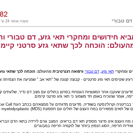
יא חידושים ומחקרי תאי גזע, דם טבורי ור
העולם: הוכחה לכך שתאי גזע סרטני קיימ
ים ומחקרי
תאי גזע
,
דם טבורי
ורפואה רגנרטיבית
מהעולם:
הוכחה לכך שתאי גזע
יון שקיימים תאי גזע סרטניים - קבוצה קטנה של "תאי אב " שמניעה את הצמיחה 
 מדענים שעקבו אחר המוטציות הגנטיות בסרטן בחולים עם מצב דם נדיר, שלעתים 
פה, אומר שהוכיח באופן חד משמעי כי תאי גזע סרטני קיימים.
 בבריטניה וקרולינסקה בשוודיה, מדענים מדווחים על ממצאיהם בכתב העת
er Cell
ים של תאים ממאירים במח העצם של חולים עם תסמונת
myelodysplastic (MDS)
ו
 מח העצם אינו מייצר מספיק תאי דם בריאים. המצב גורם לירידה בתאי הדם הבריא
דית חריפה, הסוג הנפוץ ביותר של לוקמיה חריפה במבוגרים.