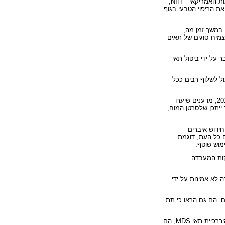
ות האמריקאי –
NIH
,
ת הריפוי הטבעי בגוף
ובאיברים. במשך זמן מה,
צמיח סוגים של תאים
 על ידי ביטול תאי
ול לשלוף רבים ככל
מספר מחקרים כבר הצביעו על האפשרות של תאי גזע סרטניים במספר סוגי סרטן. לדוגמא, בחודש מרץ 2013, מדענים שיערו
ייתכן שלסרטן המוח,
חידוש-איברים
 כל העת, דוגמת:
ימוש שוטף.
קות המעבדה
 לא אמינות על ידי
ם. הם גם הראו כי תת
ררכיית תאי
MDS
, הם