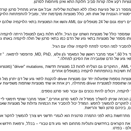
וטציות רקע אלה קורות סביב חלוקת התא ואינן מיוחסות לסרטן.
 מספר רב של פגיעות כאלה ללא השלכות שליליות. אבל אם ארוע מתחיל סרטן קורה
סטוריה הגנטית של אותו תא, כולל מוטציות מוקדמות יותר, ומוביל להתפתחות הלויק
נום של 24 מטופלים עם
AML
והשוו את המוטציות בתאי הלויקמיה שלהם 
שמספר כולל של מוטציות השתנו עם הגיל, וללא תלות באם למטופל הייתה לויקמיה.
הסביר למה הסיכוי לפתח לויקמיה עולה עם הגיל.
מאמר ג'ון וולש,
MD, PhD,
, פרופסור לרפואה. "
ז
אי גזע של הדם שמגבירה את הסיכון למחלה."
י
AML
, החוקרים גם הצליחו לזהות 13 מוטציות חדשות ,
"driver" mutations
(מוטציות
ות חשיבות בהתפתחות לויקמיה במטופלים אחרים.
וטציות נוספות שפועלות יחד עם מוטציות
driver
להקנות לתאי גזע של דם יתרון מול 
אה שתוספת למוטציית
driver
מתחילה, רק אחת או שתי מוטציות שותפות משפיעות ע
יקמיה, ויכולים להיות נכונים גם עבור סוגי סרטן נוספים.
וכחה שניתן להשליך ממודל זה לסוגי סרטן אחרים," אומר מחבר שותף תימוטי ליי
 לחוקרים להמשיך לחפש. המודל יכול להסביר את הכמויות גדולות של מוטציות שאנח
ם, ביניהם סרטן השד והריאות.
 מתרחשות בתא לפני התמרה סרטנית הוא לגמרי חדשני ויש צורך להמשיך לחקור את
 את הקוראים בחידושים ותגליות מתחום
תאי גזע ודם טבורי –
בכלל, ורפואת חידוש-א
לם - בפרט.