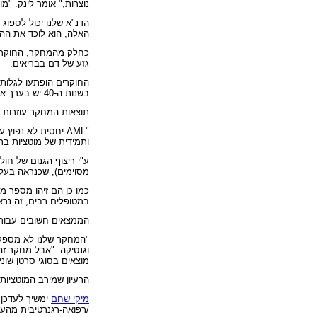
נוצרות," אומר לינק. "מ
הדנ"א שלנו יכול לספוג
האלה, הוא לוכד את ההי
כחלק מהמחקר, החוקרים ריצפו ג
גזע של דם בבריאים.
החוקרים הופתעו לגלות 
בשנות ה-40 יש בערך אותו מספר של מוטציות בתאי גזע של הדם כמו בתאי סרטן של חולה לויקמיה באותו גיל.
תוצאות המחקר עוזרות ל
"
AML
יחסית לא נפוץ עד גיל 60," אמר מחבר ראשון של ה
ותמידית של מוטציות בת
ע"י ריצוף הגנום של חול
מסוימים), שכנראה בעל
כמו כן הם זיהו מספר מ
במטופלים רבים, זה נר
הממצאים חשובים עבור לו
"המחקר שלנו לא מספק ה
וגנטיקה. "אבל מחקר זה
מוצאים בסוגי סרטן שוני
הרעיון שמירב המוטציות
מיקי שחם
ימשיך לעדכן
/רפואה-רגנרטיבית מהעו