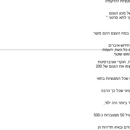
לי עם מוטציות ללויקמיה
ל מכון הגנום
ך לתא סרטני."
 במח העצם הינם מקור
חידוש-איברים
 כל העת, דוגמת:
ימוש שוטף.
 חוקרי אוניברסיטת
, ובית הספר לרפואה של אוניברסיטת וושינגטון ריצפו את הגנום של 200
 שכל המוטציות בתאי
יוני שכל כך הרבה
ביותר היה ילוד,
לכל אדם היו כ-10,000 תאי גזע במח העצם, והחוקרים גילו שכל תא גזע רוכש כ-10 מוטציות בשנה. לקראת גיל 50 מצטברות כ-500
 ובאיזו תדירות הן