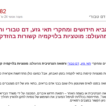
יא חידושים ומחקרי תאי גזע, דם טבורי ור
העולם: מוטציות בלויקמיה קשורות בהזדקנ
ים ומחקרי
תאי גזע
,
דם טבורי
ורפואה רגנרטיבית
מהעולם:
מוטציות בלויקמיה ק
 מוטציות קיימות בתאי לוקמיה בזמן האבחון, אבל כמעט כולן מתרחשות אקראית כ
ה בסנט לואיס וושינגטון גילו שגם בבני אדם בריאים, בתאי גזע של דם מצטברים בא
ואה רגנרטיבית או בשמה האחר – רפואת חידוש איברים, המכונה על ידי משרד הבריא
ה", מתייחסת בכלליות לטיפול המערב את השימוש של טסיות לתקן ולהאיץ תהליך א
יוון הקשור במצבים רפואיים.