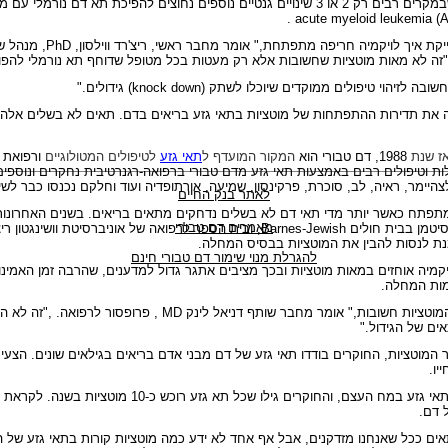
המחקר שלהם מראה שבמקרים רבים רק 2 או 3 שינויים גנטיים נוספים נחוצים להפיכת תא דם נורמ
.
acute myeloid leukemia (
יקת איך לויקמיה חריפה מתפתחת," אומר מחבר ראשי, ריצ'רד ווילסון,
PhD
, מנהל ש
. "זה לא מאות מוטציות שחשובות אלא רק מעטות בכל מטופל שדוחף תא נורמלי להפו
שובה לזיהוי טיפולים ממוקדים שיוכלו לשתק (
knock down
) גידולים."
 את תדירות ההתפתחות של מוטציות בתאי גזע בריאים בדם. תאים לא בשלים אלה
ז שנת
1988, דם טבורי הוא
המקור המועדף ל
תאי גזע
לטיפולים המטולוגיים
ורפואת 
 וטיפולים רבים באמצעות תאי גזע מדם טבורי ברפואה-רגנרטיבית נחקרים ונוספים
לצהיימר, ראיה, לב, סוכרת, פרקינסון, שמיעה, אורתופדיה ועוד וחלקם נכנסו כבר לש
לאתר בנק החיים
תפתח כאשר יותר מדי תאי דם לא בשלים נדחקים מתאים בריאים. בשנים האחרונות,
מאמרים דם טבורי
סיטמן בבית חולים
Barnes-Jewish
ת לנסות להבין את המוטציות בבסיס המחלה.
להגרלת מנוי שימור דם טבורי חינם
יקמיה אוחזים במאות מוטציות ובכך מציבים אתגר גדול למדענים, שהרבה זמן האמינו
ות המחלה.
המוטציות חשובות," אומר מחבר שותף דניאל לינק
MD
, פרופסור לרפואה. ,"זה לא הג
ים של הגידול."
מוטציות, החוקרים בודדו תאי גזע של דם מבני אדם בריאים בגילאים שונים. הצעיר 
 דם.
ם ככל שאנחנו מזדקנים, אבל אף אחד לא ידע כמה מוטציות קורות בתאי גזע של הדם