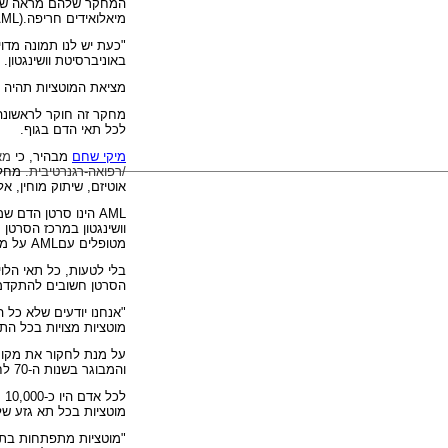
מיאלואידים חריפה
AML).
"כעת יש לנו תמונה מדוי
באוניברסיטת וושינגטון
מציאת המוטציות תהיה ח
מחקר זה חוקר לראשונה
לכל תאי הדם בגוף.
מיקי שחם
מבהיר
, כי
מא
/רפואה-רגנרטיבית.
מחלות
אוטיזם, שיתוק מוחין, א
AML
הינו סרטן הדם שמ
וושינגטון במרכז הסרטן 
מטופלים עם
AML
על מנ
בלי לטעות, כל תאי הלו
הסרטן חשובים להתקדמ
"אנחנו יודעים שלא כל 
מוטציות מצויות בכל התא
על מנת לחקור את מקור ה
והמבוגר בשנות ה-70 לחייו.
מוטציות בכל תא גזע של
"מוטציות מתפתחות בתאי