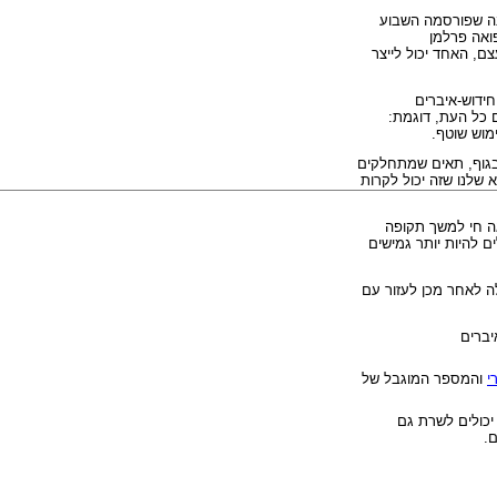
נה שפורסמה השבוע
ואה פרלמן
וקת. הממצאים מציעים אפשרות שיש קשר בין 2 הסוגים. בעצם, האחד יכול לייצר
חידוש-איברים
 כל העת, דוגמת:
ימוש שוטף.
בגוף, תאים שמתחלקים
לנו שזה יכול לקרות
אה חי למשך תקופה
 להיות יותר גמישים
ה לאחר מכן לעזור עם
יברים
י
והמספר המוגבל של
יכולים לשרת גם
.