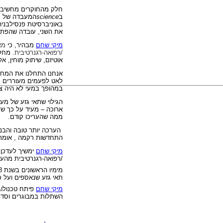
חלק מהחוקרים מחשיבים
ב
science
המעבדה של ג'ו
את השני, עובדה שהפתי
מיקי שחם
מבהיר
, כי
מא
/רפואה-רגנרטיבית.
מחלות
אוטיזם, שיתוק מוחין, א
אנחנו התחלנו את המחק
לאט לפעמים מעוררים ת
במהופך במעי לא היה צפ
הגילוי שתאי גזע של מע
ארוכה – מעיד על כך שמ
ממה שהעריכו קודם.
הערכה יותר טובה והבנה
התחדשות רקמה , אומר א
מיקי שחם
ימשיך לעדכן
/רפואה-רגנרטיבית מהעו
מימיו הראשונים בשנת 1988, הבעיה של התחום מציל חיים זה היא ביעילות הנמוכה ביותר של איסוף
תאי גזע שנאספים ועל כ
מיקי שחם
פיתח טכנולו
השתלות במבוגרים וסדר