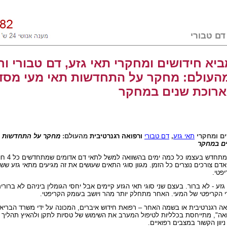
יא חידושים ומחקרי תאי גזע, דם טבורי ור
מהעולם: מחקר על התחדשות תאי מעי מסד
רוכת שנים במחקר
ים ומחקרי
תאי גזע
,
דם טבורי
ורפואה רגנרטיבית
מהעולם:
מחקר על התחדשות ת
ם במחקר
פילדלפיה – צ
י אדם צורכים נוצרים כל הזמן. מגוון סוגי התאים שעושים את זה מגיעים מתאי גזע שש
יפטי.
זע - לא ברור. בעצם שני סוגי תאי הגזע קיימים אבל יחסי הגומלין ביניהם לא ברורי
 הקריפטי של המעי. האחר מתחלק יותר מהר ויושב בעומק הקריפטי.
ואה רגנרטיבית או בשמה האחר – רפואת חידוש איברים, המכונה על ידי משרד הבריא
ה", מתייחסת בכלליות לטיפול המערב את השימוש של טסיות לתקן ולהאיץ תהליך א
יוון הקשור במצבים רפואיים.