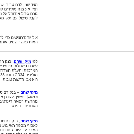
מצד שני, לדם טבורי יש 
תאי גזע מוח מולידים קו
גורם גידול אנדותליאל נ
לקבל טיפול עם תאי גזע 
אוליגודנדרוציטים כדי ל
המוח כאשר שמים אותם 
לפי
מיקי שחם
,
בנק החי
לשרת השתלות חידוש איב
המרכזית ותעלת השדרה. 
מולידים
CD34
+ וגם
33
הוא אכן חדשות טובות. 
מיקי שחם
– בנק דם טבו
וסיטוג'ן, ימשיך לעדכן
מחדשת רפואה רגנרטיב
האחרים - בפרט.
מיקי שחם
, בנק דם טבו
לאסוף מספר תאי גזע מ
המצב עד היום • סדרות 