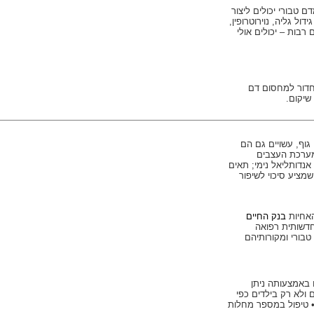
 טבורי יכולים ליצור
ול גליה, נוירוטרופין,
רבות – יכולים אולי
 לחדור למחסום דם
שיקום.
גוף, עשויים גם הם
 מערכת העצבים
נדותליאל נימי; תאים
מציע סיכוי לשיפור
האחיות
בנק החיים
חדשותית רפואה
בורי ומקורותיהם
ם באמצעותה ניתן
מבוגרים ולא רק בילדים כפי
• טיפול במספר מחלות