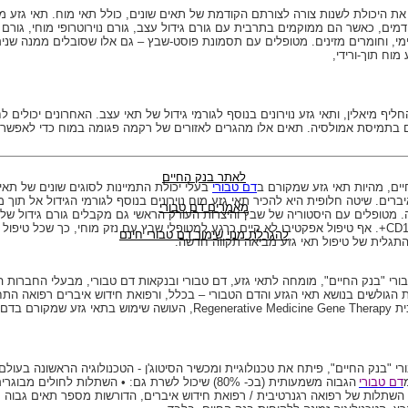
את היכולת לשנות צורה לצורתם הקודמת של תאים שונים, כולל תאי מוח. תאי גזע מדם
דמים, כאשר הם ממוקמים בתרבית עם גורם גידול עצב, גורם נוירוטרופי מוחי, גורם גיד
ימי, וחומרים מזינים. מטופלים עם תסמונת פוסט-שבץ – גם אלו שסובלים ממנה שנים 
מוח תוך-ורידי,
החליף מיאלין, ותאי גזע נוירונים בנוסף לגורמי גידול של תאי עצב. האחרונים יכולים
בתמיסת אמולסיה. תאים אלו מהגרים לאזורים של רקמה פגומה במוח כדי לאפשר 
לאתר בנק החיים
ים, מהיות תאי גזע שמקורם ב
דם טבורי
בעלי יכולת התמיינות לסוגים שונים של תאי 
רים. שיטה חלופית היא להכיר תאי גזע מוח נוירונים בנוסף לגורמי הגידול אל תוך
מאמרים דם טבורי
מטופלים עם היסטוריה של שבץ והיצרות העורק הראשי גם מקבלים גורם גידול של א
CD1
+. אף טיפול אפקטיבי לא קיים כרגע למטופלי שבץ עם נזק מוחי, כך שכל טיפול ש
להגרלת מנוי שימור דם טבורי חינם
התגלית של טיפול תאי גזע מביאה תקווה חדשה.
רי "בנק החיים", מומחה לתאי גזע, דם טבורי ובנקאות דם טבורי, מבעלי החברות 
 את הגולשים בנושא תאי הגזע והדם הטבורי – בכלל, ורפואת חידוש איברים רפואה הת
ית
Regenerative Medicine Gene Therapy
, העושה שימוש בתאי גזע שמקורם בדם ט
רי "בנק החיים", פיתח את טכנולוגיית ומכשיר הסיטוג'ן - הטכנולוגיה הראשונה בעול
דם טבורי
הגבוה משמעותית (בכ- 80%) שיכול לשרת גם: • השתלות לחולים 
השתלות של רפואה רגנרטיבית / רפואת חידוש איברים, הדורשות מספר תאים גבוה 