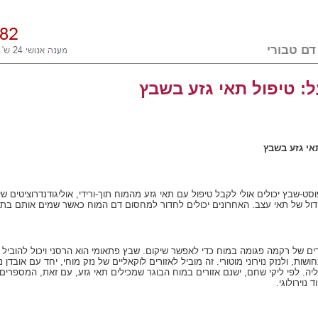
: טיפול תאי גזע בשבץ
אי גזע בשבץ
-שבץ יכולים אולי לקבל טיפול עם תאי גזע מהמוח תוך-ורידי, אוליגודנדרוציטים שיחל
 גידול של תאי עצב. האחרונים יכולים לחדור למחסום דם המוח כאשר שמים אותם בת
ים של רקמה פגומה במוח כדי לאפשר שיקום. שבץ פתאומי הוא הרסני ויכול להוביל ל
ושות, ולנזק נוירוני מוטורי. זה מוביל לאזורים לוקאליים של נזק מוחי, יחד עם אובדן נו
יה. לפי ליקי שחם, ישנם אזורים במוח הבוגר שמכילים תאי גזע, עם זאת, המספרים
נוירולוגי.