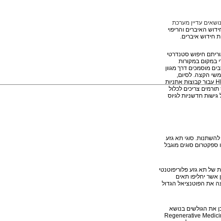
נושאים עדיין מערכת
דוש האיברים והריפוי
ת חידוש איברים.
וריתם חיפוש סטנדרטי
 במקום במקורות
בים מוסמכים דרך מגוון
משי הקצה. לסיום,
H
עבור קבוצות אתניות
תורמים צריכים לכלול
גישות חדשניות לגיוס
להשתנות. סוגי תא גזע
 ספקטרום סוגים מוגבל
 של תא גזע פלוריפוטנטי
 אשר יחליפו תאים
עה את הפוטנציאל הגדול
כן את הגולשים בנושא
Regenerative Medici