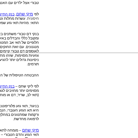
טבורי אצל ילדים עם האנמי
מיקי שחם
לפי
,
בנק החיים
חיסונית.
עשרות מחלות וטיפ
התאי.
מהיות תאי גזע שמק
בנקי דם טבורי משתנים בא
ומקובל כללי והבדלים בא
חלופיים של תאי אב המטופ
מנגנונים. עם זאת החוקים 
לאוספים דם טבורי קיימים
וגזעיות מסוימות, שזהו מ
ניסיונות גדולים יותר להגי
תורמים.
ההבטחה הטיפולית של הש
לפי ליקי שחם –
בנק החיים
מסוימים יותר מחויבים לג
(תאי לב, שריר, דם או מוח
בניגוד, תאי גזע פלוריפו
היא תא הגזע העוברי, הנמ
ורקמות שמתנוונים במהלך 
לרפואה מחדשת
.
מיקי שחם
– מומחה לתאי 
תאי הגזע והדם הטבורי – 