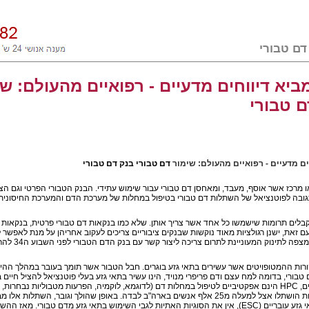
ביא דיווחים מדעיים - רפואיים מהעולם: ש
ם טבורי
ים
מדעיים - רפואיים מהעולם: שימור
דם טבורי בנק דם טבורי
ו מרכז אשר אוסף, מעבד, ומאחסן דם טבורי עבור שימוש עתידי. הבנק הטבורי הפרטי וגם ה
ובה לפוטנציאל של השתלות דם טבורי בטיפול במחלות של מערכת הדם והמערכת החיסונית
מקבלים תרומות שישמשו כל אחד אשר צריך אותן. שלא כמו בנקאות דם טבורי פרטית, בנקאות 
ם זאת, ישנן רגולציות מאוד נוקשות שבנקים ציבוריים צריכים לעקוב אחריהן על מנת לאפשר 
ה לתינוק המעוניינת לתרום צריכה ליצור קשר עם בנק הדם הטבורי לפני השבוע ה34 להריון.
ות ההמטופויטים אשר עשירים בתאי גזע בוגרים. חבל הטבור אשר תומך בעובר במהלך ההירי
 טבורי, בדומה למח עצם ודם פריפרי מנויד, הינו עשיר בתאי גזע בעלי פוטנציאל להציל חיים
ם,
HPC
הינם אפקטיביים לטיפול במחלות דם (לדוגמא, לוקמיה, הפרעות מטבוליות נבחרות, כ
בארה"ב לבדה. באופן שהולך וגובר, השתלות אלו מבוצעות עם
גזע עובריים (
ESC
), אין את הסוגיות האתיות לגבי השימוש בתאי גזע מדם טבורי. מאז הה