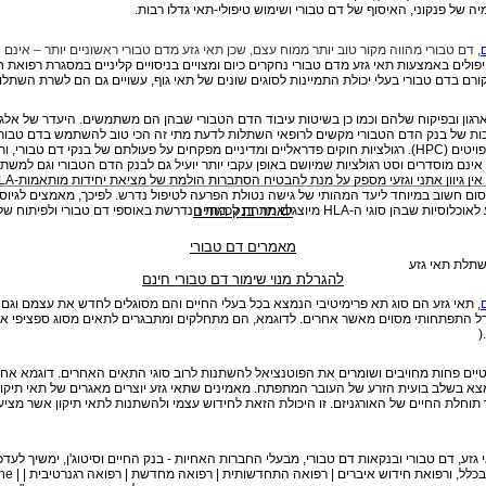
ה של פנקוני, האיסוף של דם טבורי ושימוש טיפולי-תאי גדלו רבות.
,
דם טבורי מהווה מקור טוב יותר ממוח עצם, שכן תאי גזע מדם טבורי ראשוניים יותר – אינם 
ולים באמצעות תאי גזע מדם טבורי נחקרים כיום ומצויים בניסויים קליניים במסגרת רפואת חי
ורם בדם טבורי בעלי יכולת התמיינות לסוגים שונים של תאי גוף, עשויים גם הם לשרת השתלו
רגון ובפיקוח שלהם וכמו כן בשיטות עיבוד הדם הטבורי שבהן הם משתמשים. היעדר של אלג
יכות של בנק הדם הטבורי מקשים לרופאי השתלות לדעת מתי זה הכי טוב להשתמש בדם טבורי
ויטים (
HPC
). רגולציות חוקים פדראליים ומדיניים מפקחים על פעולתם של בנקי דם טבורי, ור
אינם מוסדרים וסט רגולציות שמיושם באופן עקבי יותר יועיל גם לבנק הדם הטבורי וגם למשת
 אין גיוון אתני וגזעי מספק על מנת להבטיח הסתברות הולמת של מציאת יחידות מותאמות-
LA
חסום חשוב במיוחד ליעד המהותי של גישה נטולת הפרעה לטיפול נדרש. לפיכך, מאמצים לגיוס 
ע לאוכלוסיות שבהן סוגי ה-
HLA
מיוצגים מתחת לכמות הנדרשת באוספי דם טבורי ולפיתוח של 
לאתר בנק החיים
מאמרים דם טבורי
תלת תאי גזע
להגרלת מנוי שימור דם טבורי חינם
, תאי גזע הם סוג תא פרימיטיבי הנמצא בכל בעלי החיים והם מסוגלים לחדש את עצמם וגם 
ורל התפתחותי מסוים מאשר אחרים. לדוגמא, הם מתחלקים ומתבגרים לתאים מסוג ספציפי או
).
טנטיים פחות מחויבים ושומרים את הפוטנציאל להשתנות לרוב סוגי התאים האחרים. דוגמא אחת
צא בשלב בועית הזרע של העובר המתפתח. מאמינים שתאי גזע יוצרים מאגרים של תאי תיקון
תוחלת החיים של האורגניזם. זו היכולת הזאת לחידוש עצמי ולהשתנות לתאי תיקון אשר מצי
גזע, דם טבורי ובנקאות דם טבורי, מבעלי החברות האחיות
- בנק החיים וסיטוג'ן, ימשיך לעד
בכלל, ורפואת חידוש איברים | רפואה התחדשותית | רפואה מחדשת | רפואה רגנרטיבית |
ne |