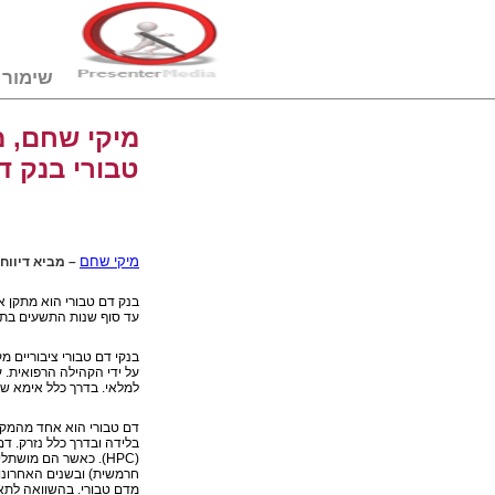
שימור דם טבורי
מיקי שחם, מ
טבורי בנק ד
מיקי שחם
–
מביא
דיווח
בנק דם טבורי הוא מתקן א
עד סוף שנות התשעים בתג
בנקי דם טבורי ציבוריים 
על ידי הקהילה הרפואית. ע
למלאי. בדרך כלל אימא שמצפ
דם טבורי הוא אחד מהמקור
בלידה ובדרך כלל נזרק. דם
(
HPC
). כאשר הם מושתלי
חרמשית) ובשנים האחרונות הושתלו אצל למעלה מ25 אלף אנשים 
מדם טבורי. בהשוואה לתאי 